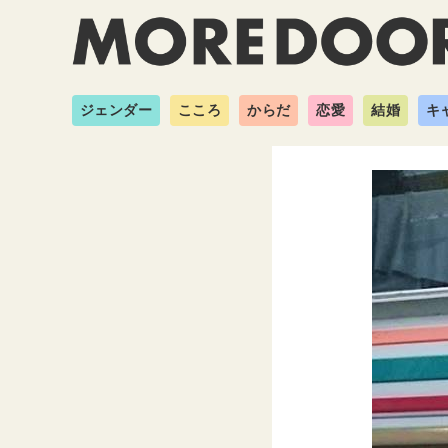
ジェンダー
こころ
からだ
恋愛
結婚
キ