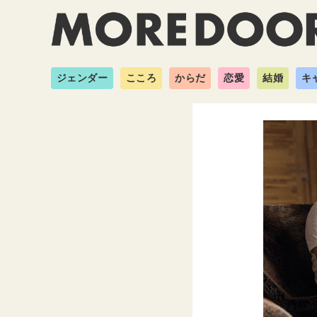
ジェンダー
こころ
からだ
恋愛
結婚
キ