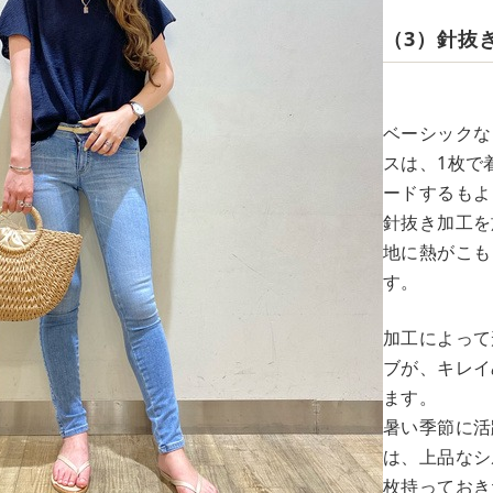
（3）針抜
ベーシックな
スは、1枚で
ードするもよ
針抜き加工を
地に熱がこも
す。
加工によって
ブが、キレイ
ます。
暑い季節に活
は、上品なシ
枚持っておき