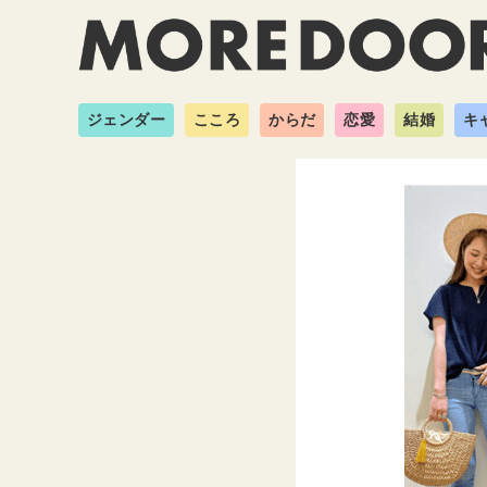
ジェンダー
こころ
からだ
恋愛
結婚
キ