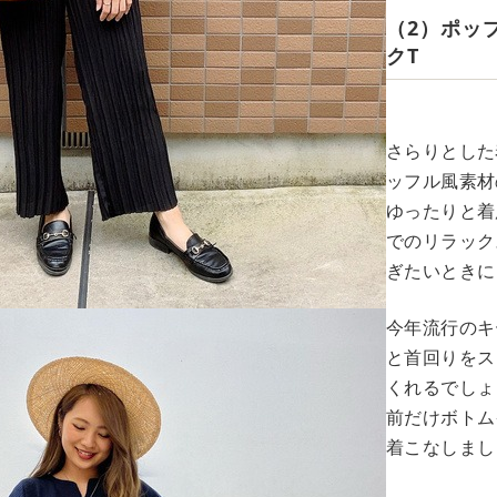
（2）ポッ
クT
さらりとした
ッフル風素材
ゆったりと着
でのリラック
ぎたいときに
今年流行のキ
と首回りをス
くれるでしょ
前だけボトム
着こなしまし