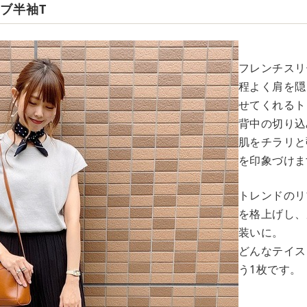
ブ半袖T
フレンチスリ
程よく肩を隠
せてくれるト
背中の切り込
肌をチラリと
を印象づけま
トレンドのリ
を格上げし、
装いに。
どんなテイス
う1枚です。