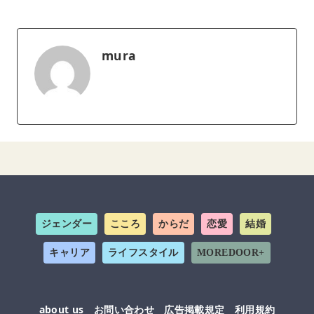
mura
ジェンダー
こころ
からだ
恋愛
結婚
キャリア
ライフスタイル
MOREDOOR+
about us
お問い合わせ
広告掲載規定
利用規約