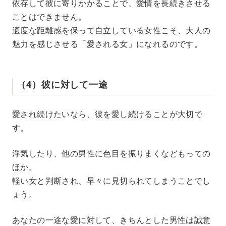
依存して彼に寄りかかることで、愛情を長続きさせる
ことはできません。
適度な距離感を保って自立している女性こそ、大人の
魅力を感じさせる「愛される女」になれるのです。
（4）彼に対して一途
愛され続けたいなら、彼を愛し続けることが大切で
す。
浮気したり、他の男性に色目を振りまくなどもっての
ほか。
軽い女と判断され、早々に見切られてしまうことでし
ょう。
あなたの一途な愛に対して、きちんとした男性は誠意