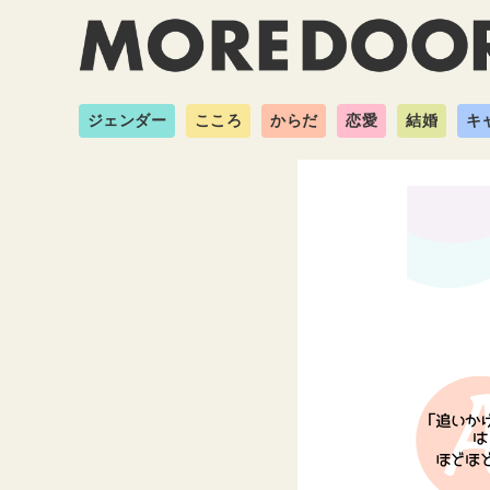
ジェンダー
こころ
からだ
恋愛
結婚
キ