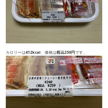
カロリーは
412kcal
、価格は
税込259円
です。