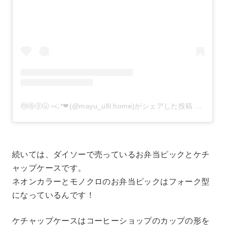
ⓜⓐⓨⓤ ⑅◡̈*❤︎(@mayu_ulll.home)がシェアした投稿
–
2019
続いては、ダイソーで売っているお弁当ピックとケチ
ャップケースです。
ネオンカラーとモノクロのお弁当ピックはフォーク型
になっているんです！
ケチャップケースはコーヒーショップのカップの形を