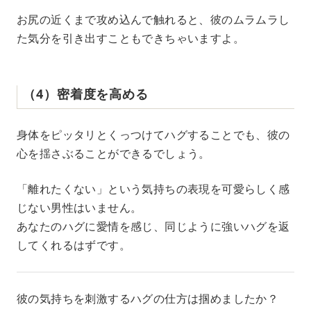
お尻の近くまで攻め込んで触れると、彼のムラムラし
た気分を引き出すこともできちゃいますよ。
（4）密着度を高める
身体をピッタリとくっつけてハグすることでも、彼の
心を揺さぶることができるでしょう。
「離れたくない」という気持ちの表現を可愛らしく感
じない男性はいません。
あなたのハグに愛情を感じ、同じように強いハグを返
してくれるはずです。
彼の気持ちを刺激するハグの仕方は掴めましたか？