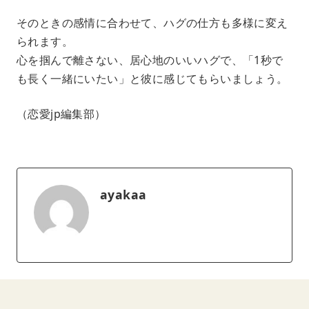
そのときの感情に合わせて、ハグの仕方も多様に変え
られます。
心を掴んで離さない、居心地のいいハグで、「1秒で
も長く一緒にいたい」と彼に感じてもらいましょう。
（恋愛jp編集部）
ayakaa