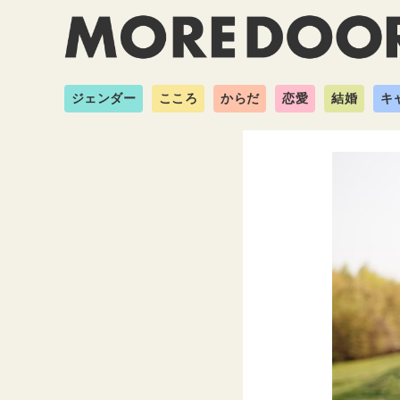
ジェンダー
こころ
からだ
恋愛
結婚
キ