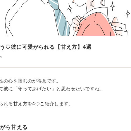
う♡彼に可愛がられる【甘え方】4選
n
性の心を掴むのが得意です。
て彼に「守ってあげたい」と思わせたいですね。
られる甘え方を4つご紹介します。
ながら甘える