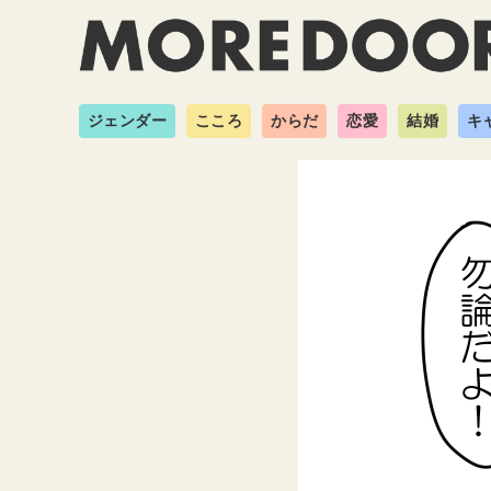
ジェンダー
こころ
からだ
恋愛
結婚
キ