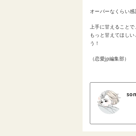
オーバーなくらい感
上手に甘えることで
もっと甘えてほしい
う！
（恋愛jp編集部）
so