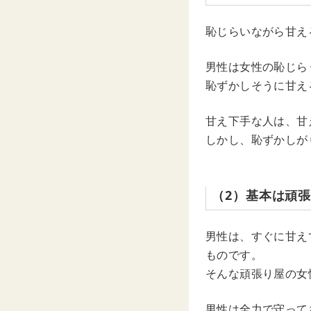
恥じらいながら甘え
男性は女性の恥じら
恥ずかしそうに甘え
甘え下手な人は、甘
しかし、恥ずかしが
（2）基本は頑
男性は、すぐに甘え
ものです。
そんな頑張り屋の女
男性は全力で守って