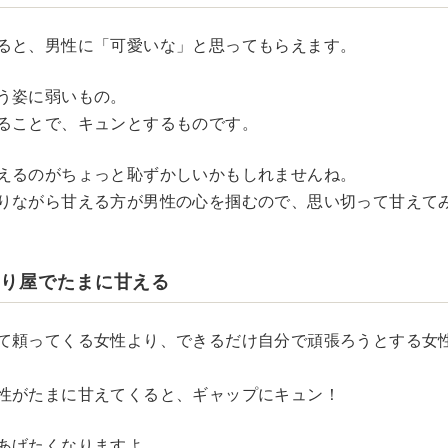
ると、男性に「可愛いな」と思ってもらえます。
う姿に弱いもの。
ることで、キュンとするものです。
えるのがちょっと恥ずかしいかもしれませんね。
りながら甘える方が男性の心を掴むので、思い切って甘えて
張り屋でたまに甘える
て頼ってくる女性より、できるだけ自分で頑張ろうとする女
性がたまに甘えてくると、ギャップにキュン！
あげたくなりますよ。