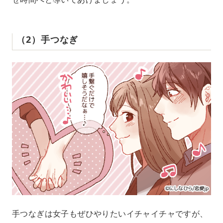
（2）手つなぎ
手つなぎは女子もぜひやりたいイチャイチャですが、