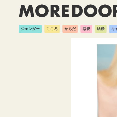
ジェンダー
こころ
からだ
恋愛
結婚
キ