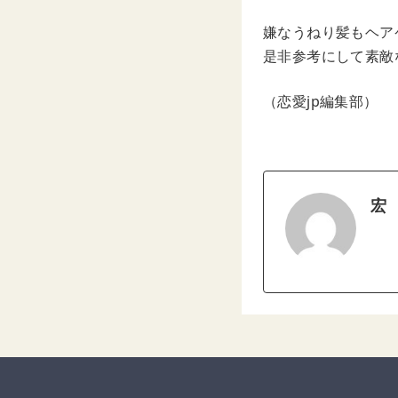
嫌なうねり髪もヘア
是非参考にして素敵
（恋愛jp編集部）
宏