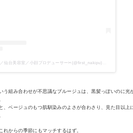
なきぷー ／舩木宏哉／仙台美容室／小顔プロデューサー✂︎(@first_nakipu)がシェアした投稿
いう組み合わせが不思議なブルージュは、黒髪っぽいのに光
。
と、ベージュのもつ肌馴染みのよさが合わさり、見た目以上
。
これからの季節にもマッチするはず。