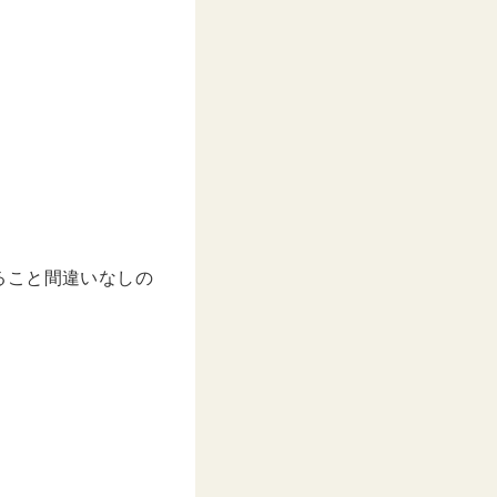
–
2020年 6月月7日午前4時37分PDT
ること間違いなしの
。