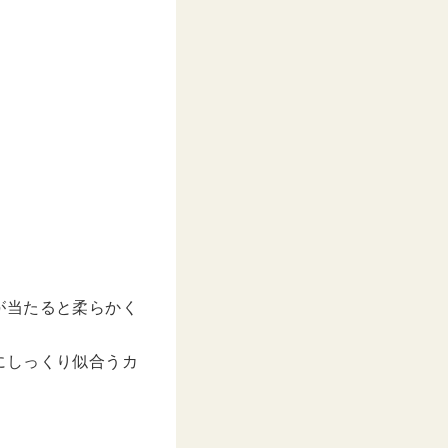
–
2020年 5月月14日午前4時50分PDT
が当たると柔らかく
にしっくり似合うカ