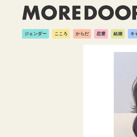
ジェンダー
こころ
からだ
恋愛
結婚
キ