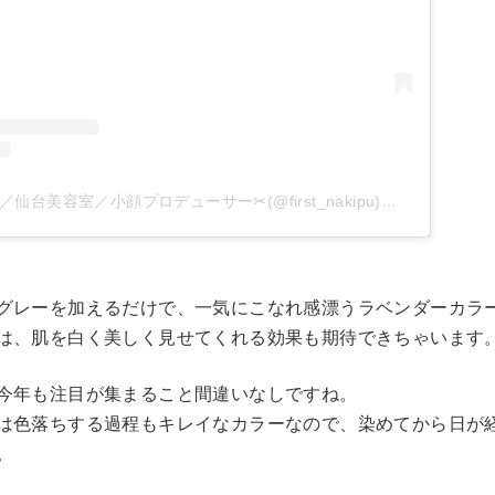
なきぷー ／舩木宏哉／仙台美容室／小顔プロデューサー✂︎(@first_nakipu)がシェアした投稿
グレーを加えるだけで、一気にこなれ感漂うラベンダーカラ
は、肌を白く美しく見せてくれる効果も期待できちゃいます
今年も注目が集まること間違いなしですね。
は色落ちする過程もキレイなカラーなので、染めてから日が
。