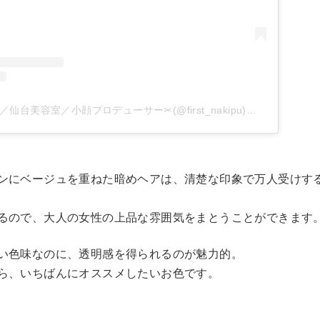
なきぷー ／舩木宏哉／仙台美容室／小顔プロデューサー✂︎(@first_nakipu)がシェアした投稿
ンにベージュを重ねた暗めヘアは、清楚な印象で万人受けす
るので、大人の女性の上品な雰囲気をまとうことができます
い色味なのに、透明感を得られるのが魅力的。
ら、いちばんにオススメしたいお色です。