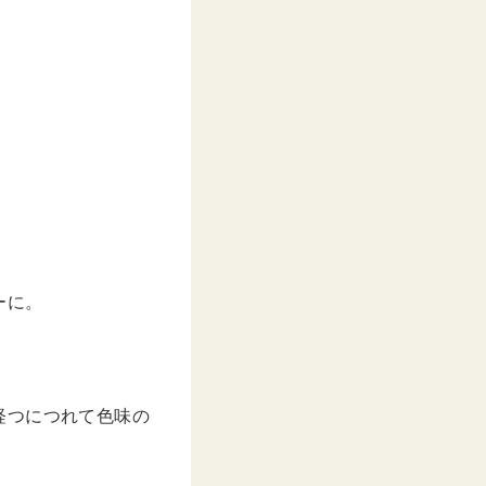
–
2020年 5月月29日午前5時56分PDT
ーに。
。
経つにつれて色味の