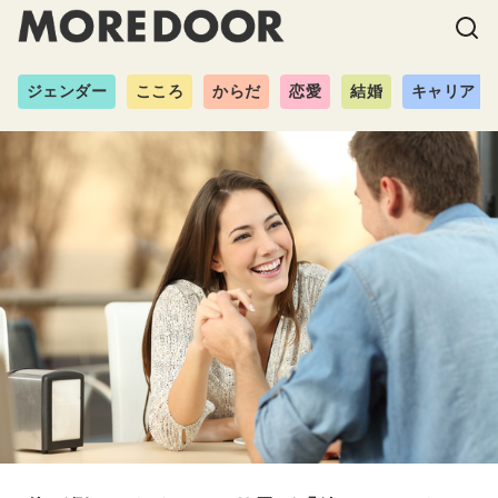
ジェンダー
こころ
からだ
恋愛
結婚
キャリア