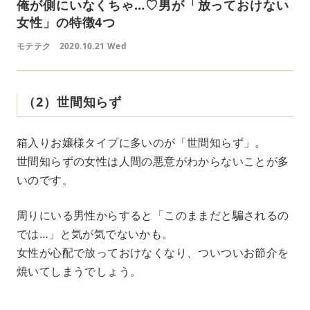
俺が側にいなくちゃ…♡男が「放っておけない
女性」の特徴4つ
モテテク
2020.10.21 Wed
（2）世間知らず
箱入りお嬢様タイプに多いのが「世間知らず」。
世間知らずの女性は人間の悪意がわからないことが多
いのです。
周りにいる男性からすると「このままだと騙されるの
では…」と気が気でないかも。
女性が心配で放っておけなくなり、ついついお節介を
焼いてしまうでしょう。