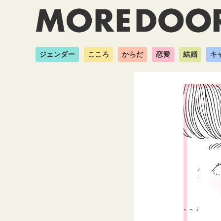
ジェンダー
こころ
からだ
恋愛
結婚
キ