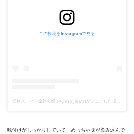
この投稿をInstagramで見る
業務スーパー節約夫婦(@gmsp_diary)がシェアした投稿
–
20
味付けがしっかりしていて、めっちゃ味が染み込んで