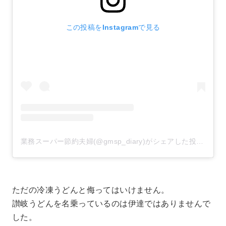
この投稿をInstagramで見る
業務スーパー節約夫婦(@gmsp_diary)がシェアした投稿
–
20
ただの冷凍うどんと侮ってはいけません。
讃岐うどんを名乗っているのは伊達ではありませんで
した。