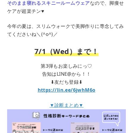
そのまま寝れるスキニールームウェア
なので、脚痩せ
ケアが超楽チン♥
今年の夏は、スリムウォークで美脚作りに専念してみ
てくださいね＼(^o^)／
7/1（Wed）まで！
第3弾もお楽しみにっ♡
告知はLINE@から！！
⬇︎友だち登録⬇︎
https://lin.ee/6jwhM6o
▼診断まとめ▼