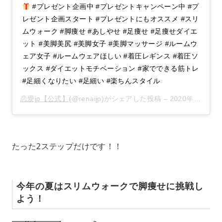
#プレゼント企画中 #プレゼントキャンペーン中 #プ
レゼント企画スタート #プレゼントにもオススメ #スリ
ムウォーク #脚痩せ #あしやせ #足痩せ #足痩せダイエ
ット #美脚美尻 #美脚女子 #美脚マッサージ #ルームウ
ェア女子 #ルームウェアほしい #着圧レギンス #着圧ソ
ックス #ダイエットモチベーション #家でできる筋トレ
#足細くなりたい #足細い #楽ちんスタイル
恋愛jp【公式】
(@renaijp)がシェアした投稿 –
2020年 6月月24日午前3時56分PDT
たった2ステップだけです！！
今年の夏はスリムウォークで脚痩せに挑戦し
よう！