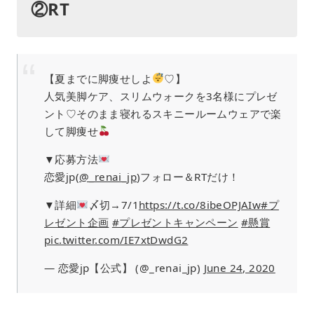
②RT
【夏までに脚痩せしよ
♡】
人気美脚ケア、スリムウォークを3名様にプレゼ
ント♡そのまま寝れるスキニールームウェアで楽
して脚痩せ
▼応募方法
恋愛jp(
@_renai_jp
)フォロー＆RTだけ！
▼詳細
〆切→7/1
https://t.co/8ibeOPJAIw
#プ
レゼント企画
#プレゼントキャンペーン
#懸賞
pic.twitter.com/IE7xtDwdG2
— 恋愛jp【公式】 (@_renai_jp)
June 24, 2020