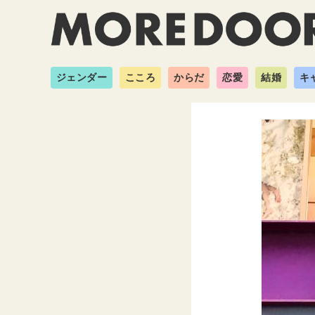
ジェンダー
こころ
からだ
恋愛
結婚
キ