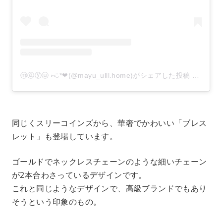
ⓜⓐⓨⓤ ⑅◡̈*❤︎(@mayu_ulll.home)がシェアした投稿
–
2019
同じくスリーコインズから、華奢でかわいい「ブレス
レット」も登場しています。
ゴールドでネックレスチェーンのような細いチェーン
が2本合わさっているデザインです。
これと同じようなデザインで、高級ブランドでもあり
そうという印象のもの。