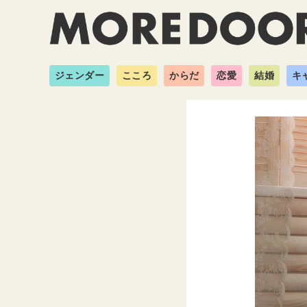
ジェンダー
こころ
からだ
恋愛
結婚
キ