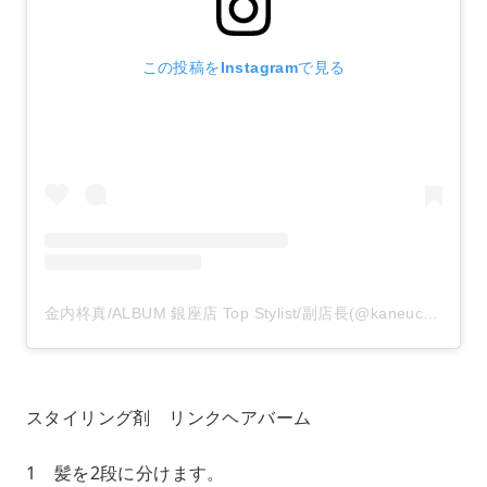
この投稿をInstagramで見る
金内柊真/ALBUM 銀座店 Top Stylist/副店長(@kaneuchi_toma)がシェアした投稿
スタイリング剤 リンクヘアバーム
1 髪を2段に分けます。