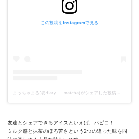
この投稿をInstagramで見る
まっちゃまる(@diary.__.matcha)がシェアした投稿
–
2020年
友達とシェアできるアイスといえば、パピコ！
ミルク感と抹茶のほろ苦さという2つの違った味を同