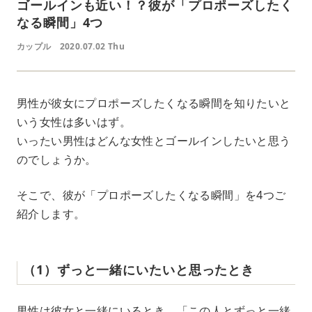
ゴールインも近い！？彼が「プロポーズしたく
なる瞬間」4つ
カップル
2020.07.02 Thu
男性が彼女にプロポーズしたくなる瞬間を知りたいと
いう女性は多いはず。
いったい男性はどんな女性とゴールインしたいと思う
のでしょうか。
そこで、彼が「プロポーズしたくなる瞬間」を4つご
紹介します。
（1）ずっと一緒にいたいと思ったとき
男性は彼女と一緒にいるとき、「この人とずっと一緒