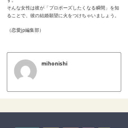
そんな女性は彼が「プロポーズしたくなる瞬間」を知
ることで、彼の結婚願望に火をつけちゃいましょう。
（恋愛jp編集部）
mihonishi