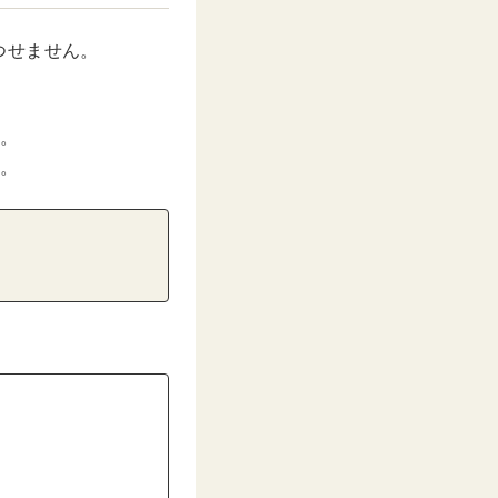
つせません。
。
。