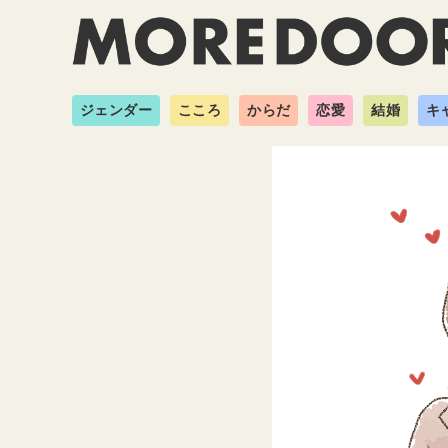
ジェンダー
こころ
からだ
恋愛
結婚
キ