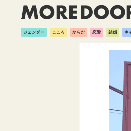
ジェンダー
こころ
からだ
恋愛
結婚
キ