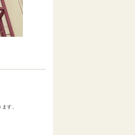
。
きます。