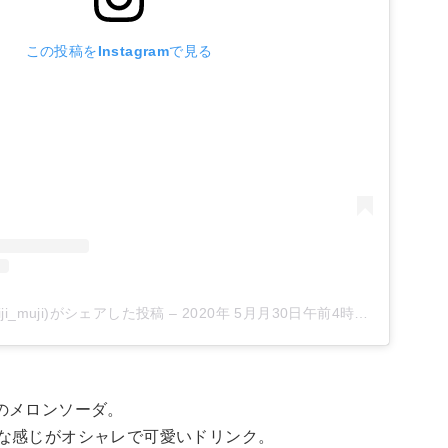
この投稿をInstagramで見る
ji_muji)がシェアした投稿
–
2020年 5月月30日午前4時52分PDT
JIのメロンソーダ。
な感じがオシャレで可愛いドリンク。