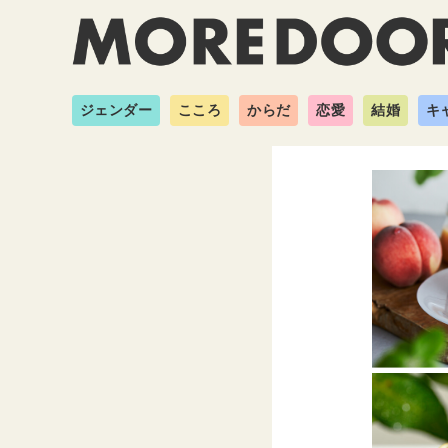
ジェンダー
こころ
からだ
恋愛
結婚
キ