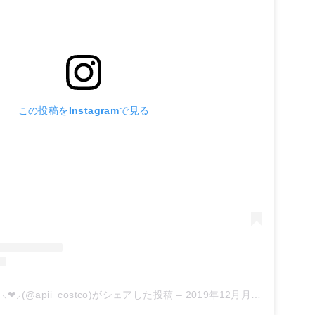
この投稿をInstagramで見る
❤︎⸝‍(@apii_costco)がシェアした投稿
–
2019年12月月1日午前4時28分PST