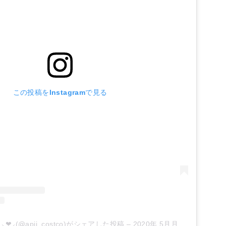
この投稿をInstagramで見る
❤︎⸝‍(@apii_costco)がシェアした投稿
–
2020年 5月月10日午後2時17分PDT