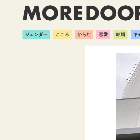
ジェンダー
こころ
からだ
恋愛
結婚
キ