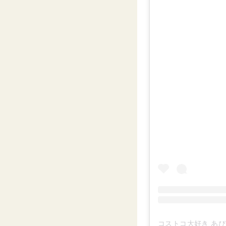
コストコ大好き あぴ ⸜