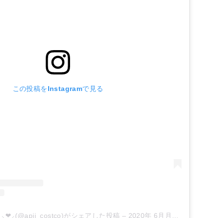
この投稿をInstagramで見る
❤︎⸝‍(@apii_costco)がシェアした投稿
–
2020年 6月月14日午後10時26分PDT