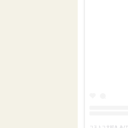
コストコ大好き あぴ ⸜