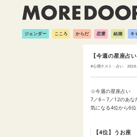
ジェンダー
こころ
からだ
恋愛
結婚
キ
【今週の星座占い
#心理テスト・占い
2020
☆今週の星座占い
7／6～7／12のあ
気になる4位から6
【4位】うお座