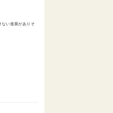
けない進展がありそ
。