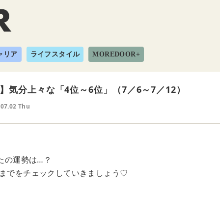
ャリア
ライフスタイル
MOREDOOR+
】気分上々な「4位～6位」（7／6～7／12）
.07.02 Thu
なたの運勢は…？
位までをチェックしていきましょう♡