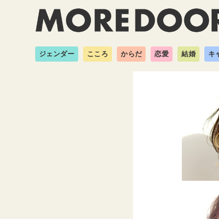
ジェンダー
こころ
からだ
恋愛
結婚
キ