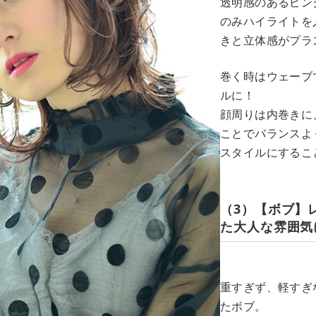
透明感のあるピン
のみハイライトを
きと立体感がプラ
巻く時はウェーブ
ルに！
顔周りは内巻きに
ことでバランスよ
スタイルにするこ
（3）【ボブ】
た大人な雰囲気
重すぎず、軽すぎ
たボブ。