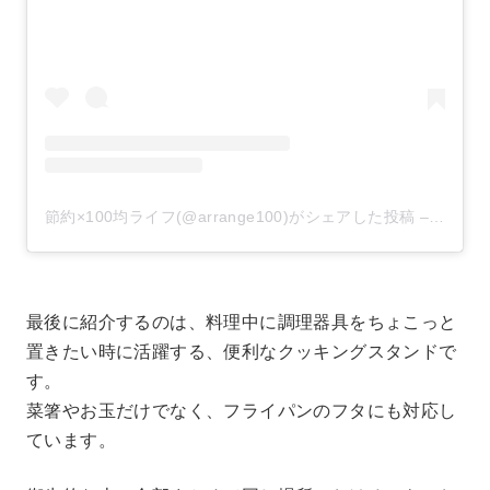
節約×100均ライフ(@arrange100)がシェアした投稿
–
2020
最後に紹介するのは、料理中に調理器具をちょこっと
置きたい時に活躍する、便利なクッキングスタンドで
す。
菜箸やお玉だけでなく、フライパンのフタにも対応し
ています。