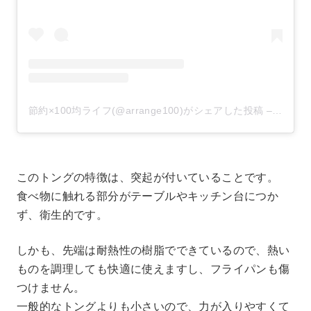
節約×100均ライフ(@arrange100)がシェアした投稿
–
2020
このトングの特徴は、突起が付いていることです。
食べ物に触れる部分がテーブルやキッチン台につか
ず、衛生的です。
しかも、先端は耐熱性の樹脂でできているので、熱い
ものを調理しても快適に使えますし、フライパンも傷
つけません。
一般的なトングよりも小さいので、力が入りやすくて