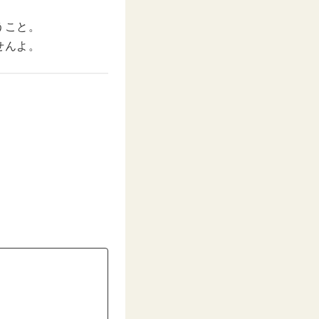
うこと。
せんよ。
。