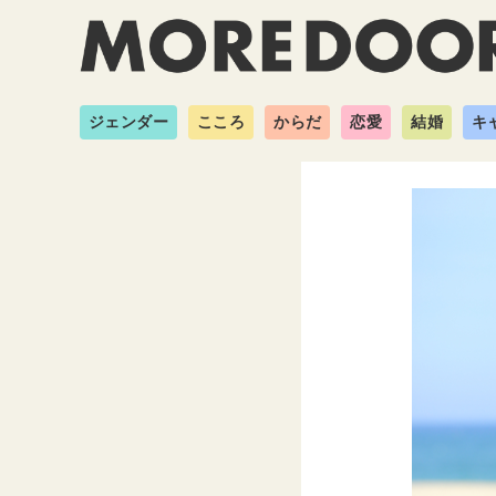
ジェンダー
こころ
からだ
恋愛
結婚
キ