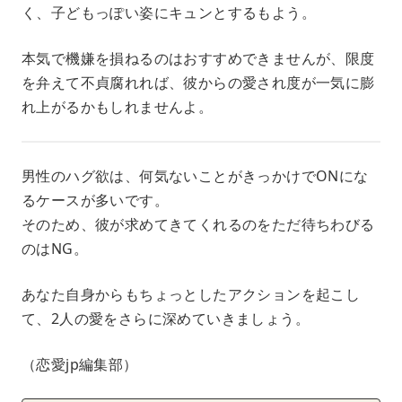
く、子どもっぽい姿にキュンとするもよう。
本気で機嫌を損ねるのはおすすめできませんが、限度
を弁えて不貞腐れれば、彼からの愛され度が一気に膨
れ上がるかもしれませんよ。
男性のハグ欲は、何気ないことがきっかけでONにな
るケースが多いです。
そのため、彼が求めてきてくれるのをただ待ちわびる
のはNG。
あなた自身からもちょっとしたアクションを起こし
て、2人の愛をさらに深めていきましょう。
（恋愛jp編集部）