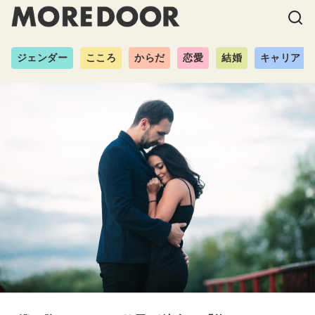
ジェンダー
こころ
からだ
恋愛
結婚
キャリア