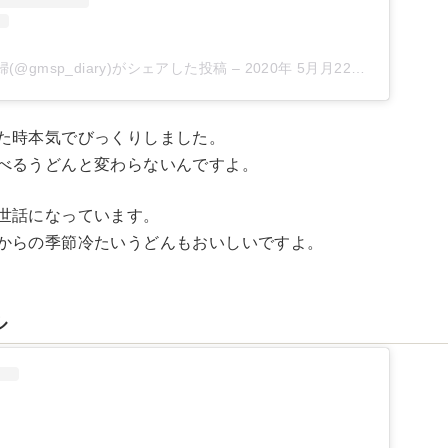
(@gmsp_diary)がシェアした投稿
–
2020年 5月月22日午後10時47分PDT
た時本気でびっくりしました。
べるうどんと変わらないんですよ。
世話になっています。
からの季節冷たいうどんもおいしいですよ。
ル