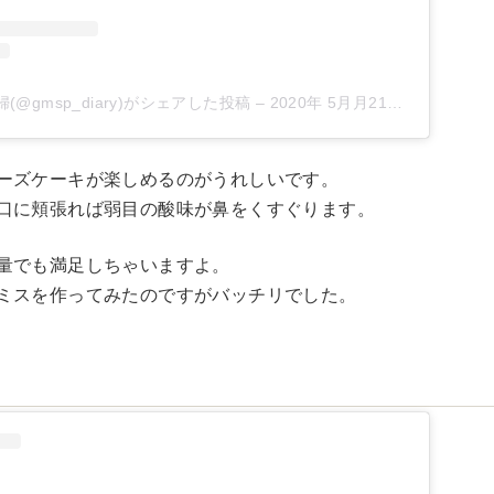
(@gmsp_diary)がシェアした投稿
–
2020年 5月月21日午後8時49分PDT
ーズケーキが楽しめるのがうれしいです。
口に頬張れば弱目の酸味が鼻をくすぐります。
量でも満足しちゃいますよ。
ミスを作ってみたのですがバッチリでした。