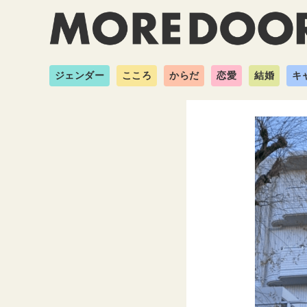
ジェンダー
こころ
からだ
恋愛
結婚
キ