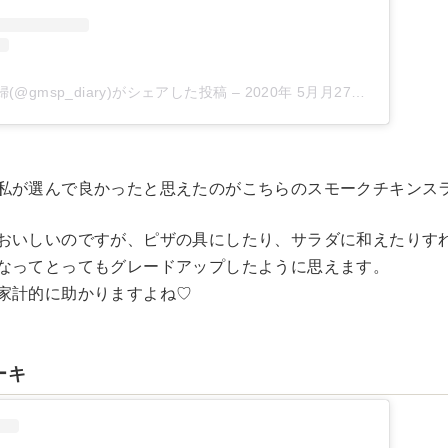
(@gmsp_diary)がシェアした投稿
–
2020年 5月月27日午前4時58分PDT
私が選んで良かったと思えたのがこちらのスモークチキンス
おいしいのですが、ピザの具にしたり、サラダに和えたりす
なってとってもグレードアップしたように思えます。
家計的に助かりますよね♡
ーキ