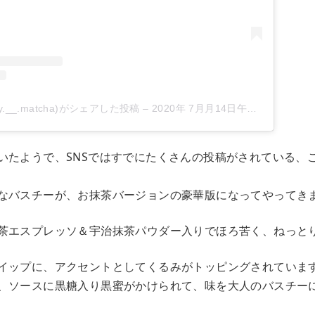
y.__.matcha)がシェアした投稿
–
2020年 7月月14日午前5時55分PDT
いたようで、SNSではすでにたくさんの投稿がされている、
なバスチーが、お抹茶バージョンの豪華版になってやってき
茶エスプレッソ＆宇治抹茶パウダー入りでほろ苦く、ねっと
イップに、アクセントとしてくるみがトッピングされていま
、ソースに黒糖入り黒蜜がかけられて、味を大人のバスチー