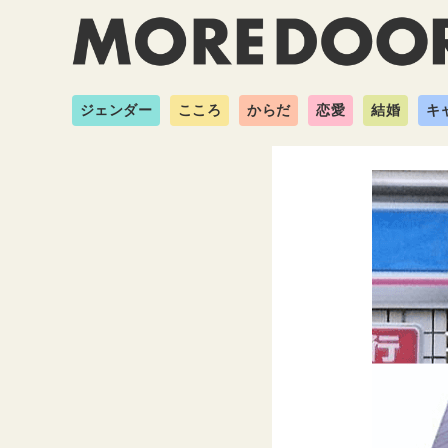
ジェンダー
こころ
からだ
恋愛
結婚
キ