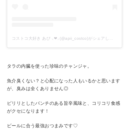
コストコ大好き あぴ ⸜❤︎⸝‍(@apii_costco)がシェアした投稿
–
タラの内臓を使った珍味のチャンジャ。
魚介臭くない？と心配になった人もいるかと思います
が、臭みは全くありません◎
ピリリとしたパンチのある旨辛風味と、コリコリ食感
がクセになります！
ビールに合う最強おつまみです♡