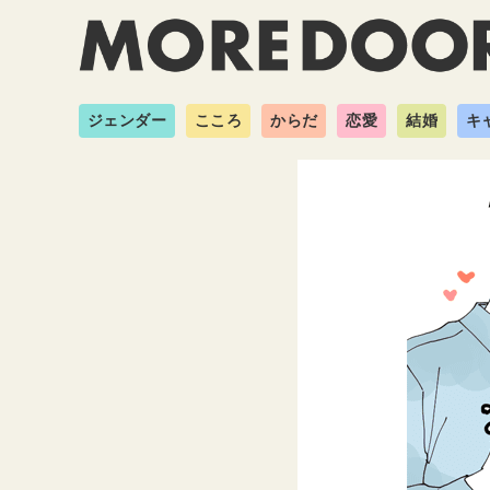
ジェンダー
こころ
からだ
恋愛
結婚
キ