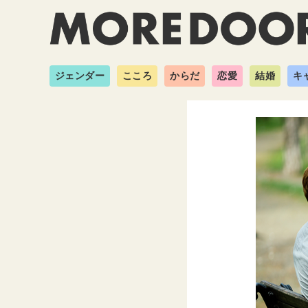
ジェンダー
こころ
からだ
恋愛
結婚
キ