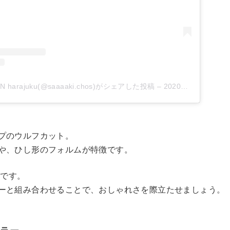
 harajuku(@saaaaki.chos)がシェアした投稿
–
2020年 5月月23日午前3時54分PDT
プのウルフカット。
や、ひし形のフォルムが特徴です。
ドです。
ーと組み合わせることで、おしゃれさを際立たせましょう。