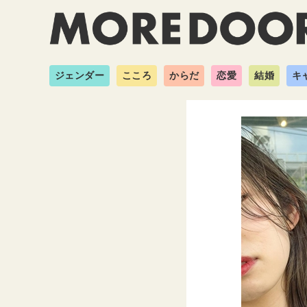
ジェンダー
こころ
からだ
恋愛
結婚
キ