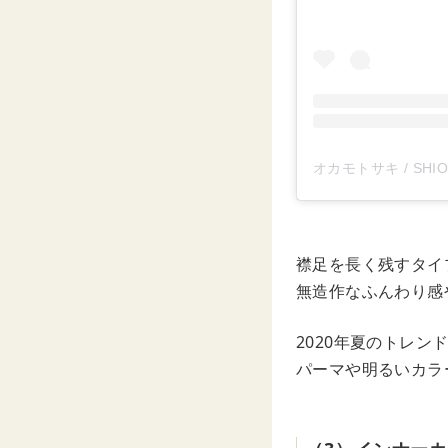
オカモトサキ / SHION
襟足を長く残すタイ
無造作なふんわり感
2020年夏のトレン
パーマや明るいカラ