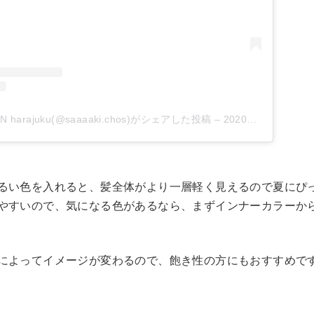
 harajuku(@saaaaki.chos)がシェアした投稿
–
2020年 4月月25日午後8時41分PDT
るい色を入れると、髪全体がより一層軽く見えるので夏にぴ
やすいので、気になる色があるなら、まずインナーカラーか
によってイメージが変わるので、飽き性の方にもおすすめで