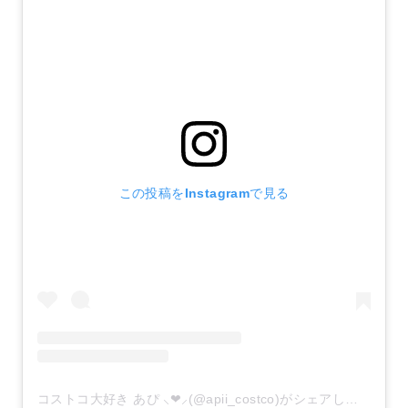
この投稿をInstagramで見る
コストコ大好き あぴ ⸜❤︎⸝‍(@apii_costco)がシェアした投稿
–