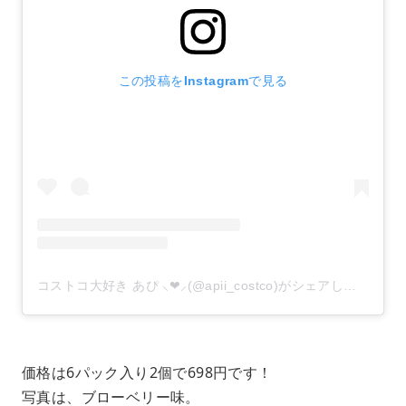
この投稿をInstagramで見る
コストコ大好き あぴ ⸜❤︎⸝‍(@apii_costco)がシェアした投稿
–
価格は6パック入り2個で698円です！
写真は、ブローベリー味。