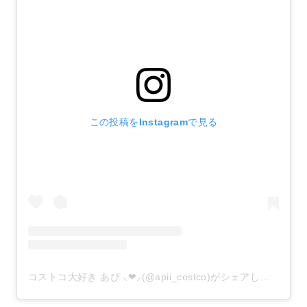
この投稿をInstagramで見る
コストコ大好き あぴ ⸜❤︎⸝‍(@apii_costco)がシェアした投稿
–