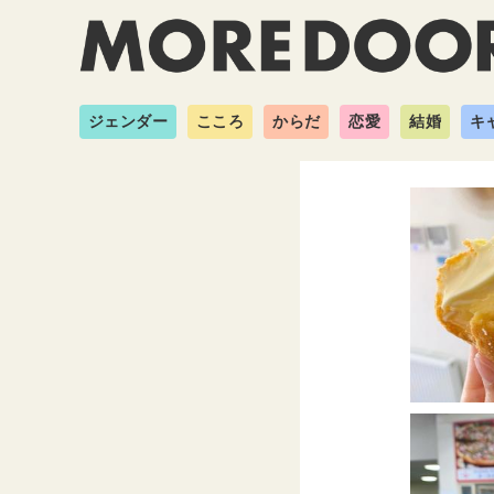
ジェンダー
こころ
からだ
恋愛
結婚
キ