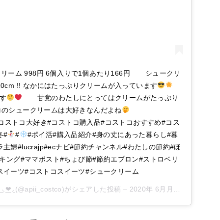
ーム 998円 6個入りで1個あたり166円 シュークリ
0cm !! なかにはたっぷりクリームが入っています
す
甘党のわたしにとってはクリームがたっぷり
コのシュークリームは大好きなんだよね
トコ#コストコ大好き#コストコ購入品#コストコおすすめ#コス
冬#
#
#ポイ活#購入品紹介#身の丈にあった暮らし#暮
ラ主婦#lucrajp#ecナビ#節約チャンネル#わたしの節約#ほ
キング#ママポスト#ちょび節#節約エプロン#ストロベリ
スイーツ#コストコスイーツ#シュークリーム
❤︎⸝‍
(@apii_costco)がシェアした投稿 –
2020年 6月月13日午後10時52分PDT