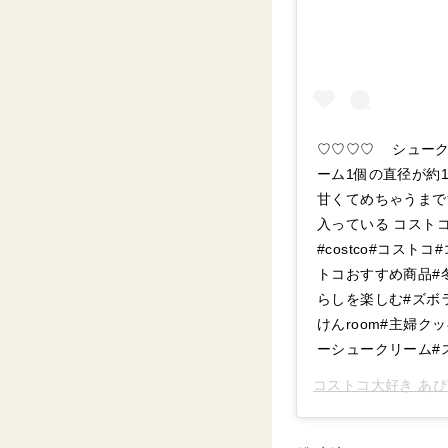
♡♡♡♡ シュークリ
ーム1個の直径が約1
甘くてめちゃうまで
入っている コスト
#costco#コス
トコおすすめ商品#
らしを楽しむ#ズボ
けんroom#主婦クッ
ーシュークリーム#
コストコ大好き あぴ ⸜