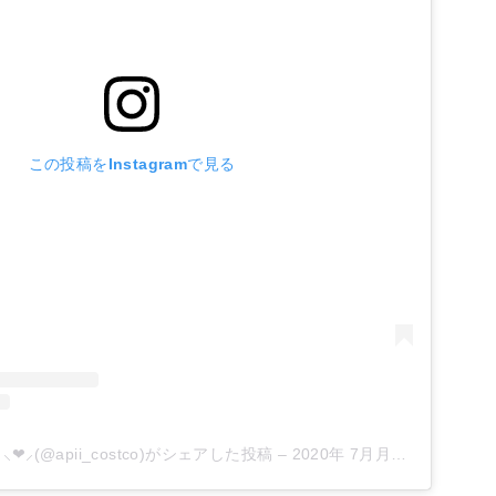
この投稿をInstagramで見る
❤︎⸝‍(@apii_costco)がシェアした投稿
–
2020年 7月月14日午後2時00分PDT