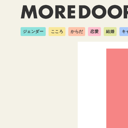
ジェンダー
こころ
からだ
恋愛
結婚
キ