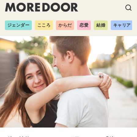
ジェンダー
こころ
からだ
恋愛
結婚
キャリア