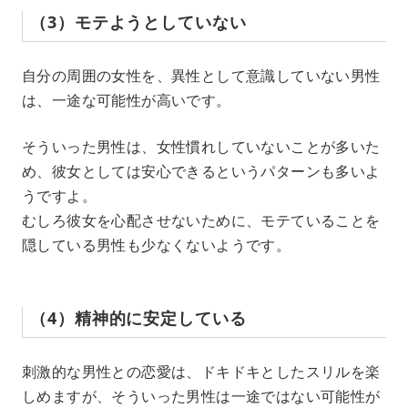
（3）モテようとしていない
自分の周囲の女性を、異性として意識していない男性
は、一途な可能性が高いです。
そういった男性は、女性慣れしていないことが多いた
め、彼女としては安心できるというパターンも多いよ
うですよ。
むしろ彼女を心配させないために、モテていることを
隠している男性も少なくないようです。
（4）精神的に安定している
刺激的な男性との恋愛は、ドキドキとしたスリルを楽
しめますが、そういった男性は一途ではない可能性が