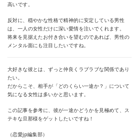
高いです。
反対に、穏やかな性格で精神的に安定している男性
は、一人の女性だけに深い愛情を注いでくれます。
将来を見据えたお付き合いを望むのであれば、男性の
メンタル面にも注目したいですね。
大好きな彼とは、ずっと仲良くラブラブな関係であり
たい。
だからこそ、相手が「どのくらい一途か？」について
気になる女性は多いかと思います。
この記事を参考に、彼が一途かどうかを見極めて、ス
テキな旦那様をゲットしたいですね！
（恋愛jp編集部）