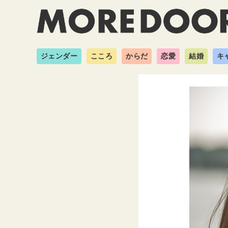
ジェンダー
こころ
からだ
恋愛
結婚
キ