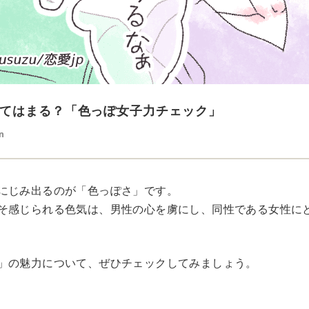
てはまる？「色っぽ女子力チェック」
n
にじみ出るのが「色っぽさ」です。
そ感じられる色気は、男性の心を虜にし、同性である女性に
」の魅力について、ぜひチェックしてみましょう。