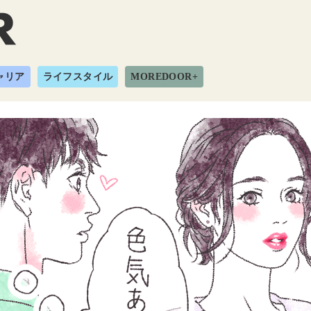
ャリア
ライフスタイル
MOREDOOR+