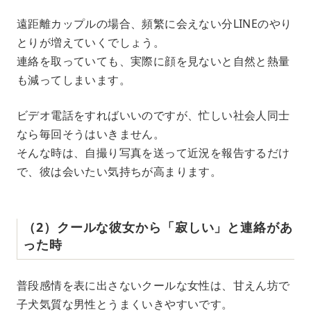
遠距離カップルの場合、頻繁に会えない分LINEのやり
とりが増えていくでしょう。
連絡を取っていても、実際に顔を見ないと自然と熱量
も減ってしまいます。
ビデオ電話をすればいいのですが、忙しい社会人同士
なら毎回そうはいきません。
そんな時は、自撮り写真を送って近況を報告するだけ
で、彼は会いたい気持ちが高まります。
（2）クールな彼女から「寂しい」と連絡があ
った時
普段感情を表に出さないクールな女性は、甘えん坊で
子犬気質な男性とうまくいきやすいです。