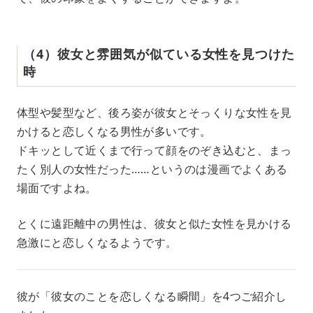
（4）彼女と雰囲気が似ている女性を見つけた
時
体型や髪型など、後ろ姿が彼女とそっくりな女性を見
かけると恋しくなる男性が多いです。
ドキッとして近くまで行って顔をのぞき込むと、まっ
たく別人の女性だった……というのは漫画でよくある
場面ですよね。
とくに遠距離中の男性は、彼女と似た女性を見かける
急激にと恋しくなるようです。
彼が「彼女のことを恋しくなる瞬間」を4つご紹介し