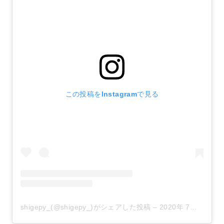
この投稿をInstagramで見る
shigepy_(@shigepy_)がシェアした投稿
–
2020年 7月月3日午前6時14分PDT