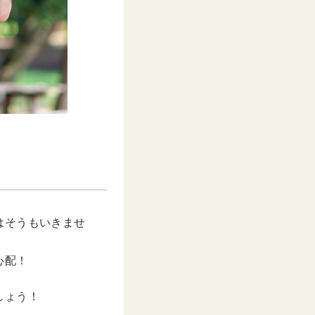
はそうもいきませ
心配！
しょう！