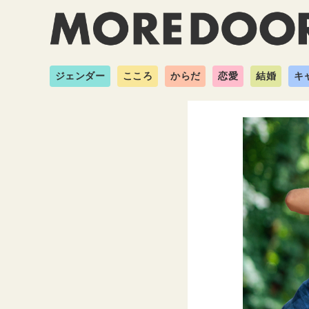
ジェンダー
こころ
からだ
恋愛
結婚
キ