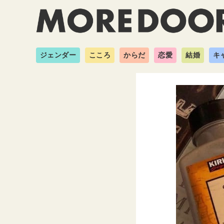
ジェンダー
こころ
からだ
恋愛
結婚
キ