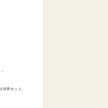
」。
の4本セット。