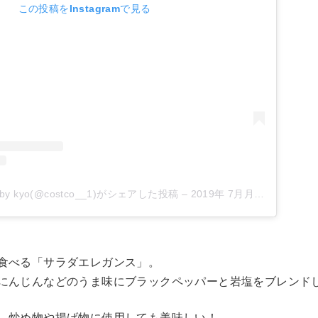
この投稿をInstagramで見る
 kyo(@costco__1)がシェアした投稿
–
2019年 7月月28日午後11時33分PDT
食べる「サラダエレガンス」。
にんじんなどのうま味にブラックペッパーと岩塩をブレンド
、炒め物や揚げ物に使用しても美味しい！