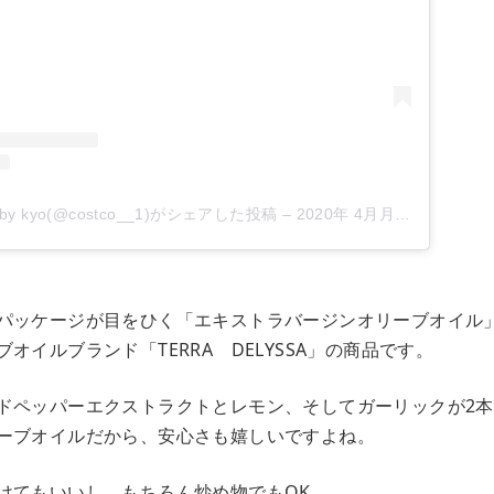
 kyo(@costco__1)がシェアした投稿
–
2020年 4月月22日午前1時01分PDT
パッケージが目をひく「エキストラバージンオリーブオイル
オイルブランド「TERRA DELYSSA」の商品です。
ドペッパーエクストラクトとレモン、そしてガーリックが2本
ーブオイルだから、安心さも嬉しいですよね。
けてもいいし、もちろん炒め物でもOK。