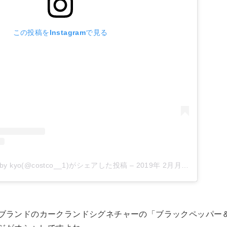
この投稿をInstagramで見る
 kyo(@costco__1)がシェアした投稿
–
2019年 2月月15日午後10時04分PST
ブランドのカークランドシグネチャーの「ブラックペッパー