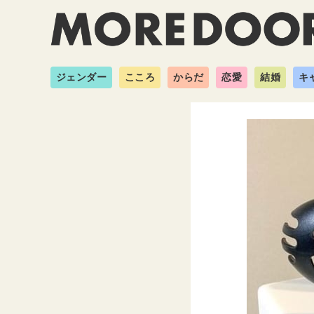
ジェンダー
こころ
からだ
恋愛
結婚
キ