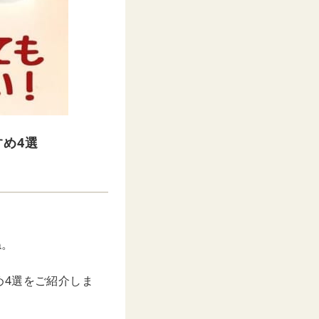
め4選
ね。
め4選をご紹介しま