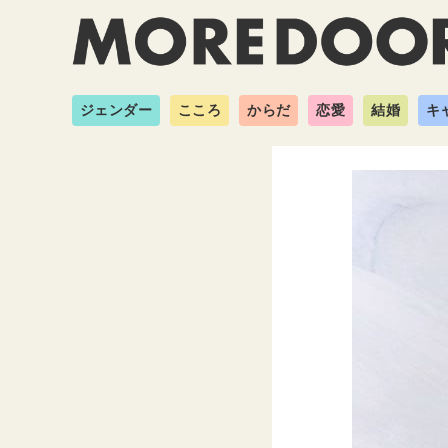
ジェンダー
こころ
からだ
恋愛
結婚
キ