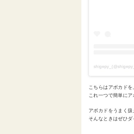
shigepy_(@shi
こちらはアボカドを
これ一つで簡単にア
アボカドをうまく扱
そんなときはぜひダ